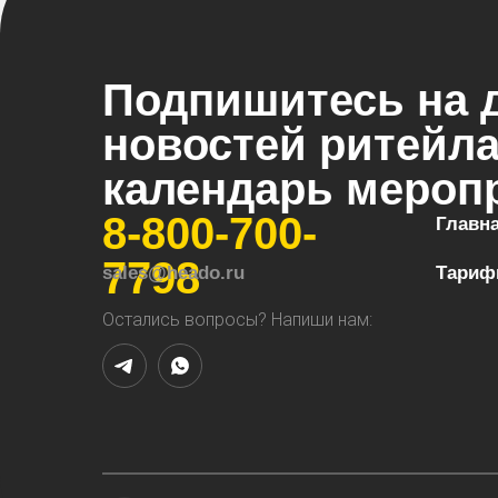
Подпишитесь на 
новостей ритейла
календарь мероп
8-800-700-
Главн
7798
sales@heado.ru
Тари
Остались вопросы? Напиши нам: