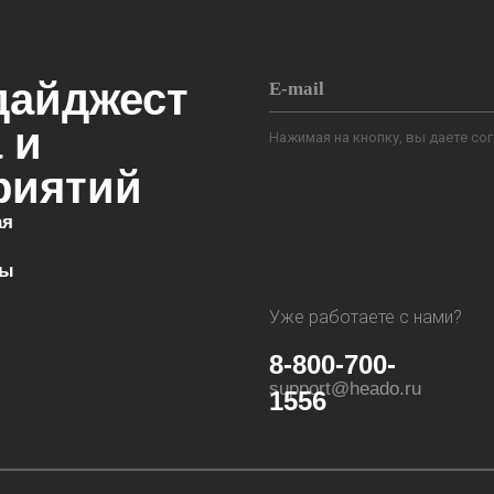
дайджест
 и
Нажимая на кнопку, вы даете со
риятий
ая
фы
Уже работаете с нами?
8-800-700-
support@heado.ru
1556