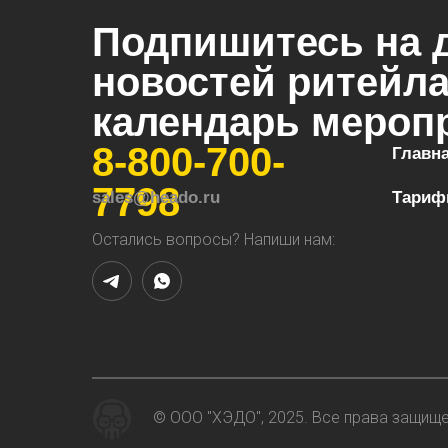
Подпишитесь на 
новостей ритейла
календарь мероп
8-800-700-
Главн
7798
sales@heado.ru
Тари
Остались вопросы? Напиши нам:
© ООО "ХЭДО", 2025. Все права защищ