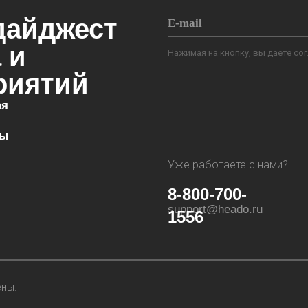
дайджест
 и
Нажимая на кнопку, вы даете со
риятий
ая
фы
Уже работаете с нами?
8-800-700-
support@heado.ru
1556
ены.