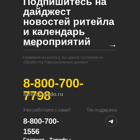
Подпишитесь на
дайджест
новостей ритейла
и календарь
мероприятий
→
Нажимая на кнопку, вы даете согласие на
обработку Персональных данных
8-800-700-
7798
sales@heado.ru
Уже работаете с нами?
Тех.поддержка
8-800-700-
1556
Главная
Тарифы