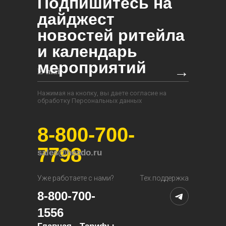
Подпишитесь на
дайджест
новостей ритейла
и календарь
мероприятий
→
Нажимая на кнопку, вы даете согласие на
обработку Персональных данных
8-800-700-
7798
sales@heado.ru
Уже работаете с нами?
Тех.поддержка
8-800-700-
1556