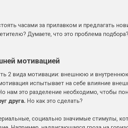
тоять часами за прилавком и предлагать нови
етителю? Думаете, что это проблема подбора?
шней мотивацией
ть 2 вида мотивации: внешнюю и внутреннюю
 мотивация испытывает на себе влияние внеш
Но нам это разделение необходимо, чтобы по
уг друга.
Но как это сделать?
териальные, социально значимые стимулы, ко
вие. Например, надвигающаяся гроза на гори