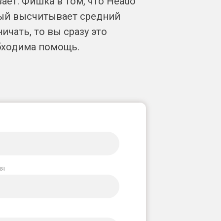
ает. Фишка в том, что Heado
рый высчитывает средний
ичать, то вы сразу это
бходима помощь.
ия