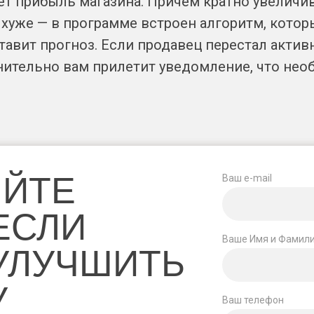
ет прибыль магазина. Причем кратно увеличив
ь хуже — в программе встроен алгоритм, кото
тавит прогноз. Если продавец перестал активн
ительно вам прилетит уведомление, что нео
ЯЙТЕ
Ваш e-mail
 ЕСЛИ
Ваше Имя и Фамил
УЛУЧШИТЬ
У
Ваш телефон