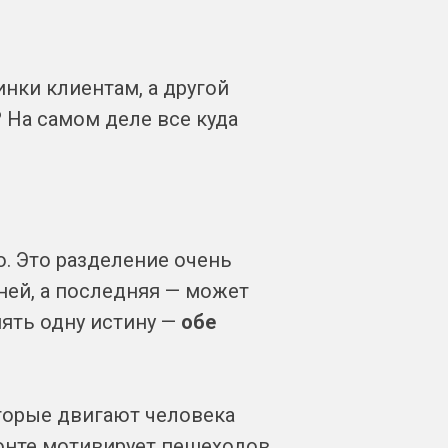
нки клиентам, а другой
 На самом деле все куда
. Это разделение очень
ней, а последняя — может
нять одну истину —
обе
торые двигают человека
зонте мотивирует пешеходов