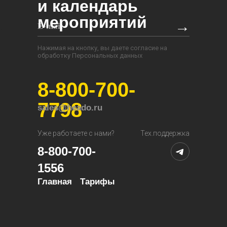
и календарь
мероприятий
→
Нажимая на кнопку, вы даете согласие на
обработку Персональных данных
8-800-700-
7798
sales@heado.ru
Уже работаете с нами?
Тех.поддержка
8-800-700-
1556
Главная
Тарифы