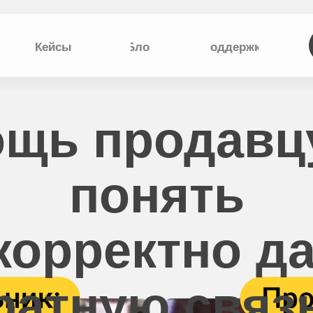
Кейсы
Блог
Поддержка
щь продавц
понять
Отзывы
корректно д
ратную связ