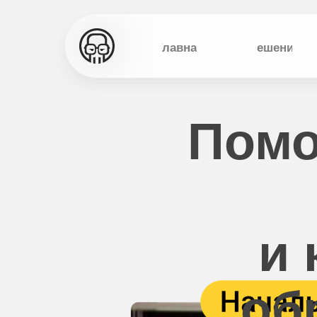
Главная
Решения
Помо
и 
об