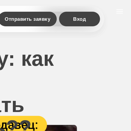
Отправить заявку
Отправить заявку
Вход
у:
как
ать
ь??