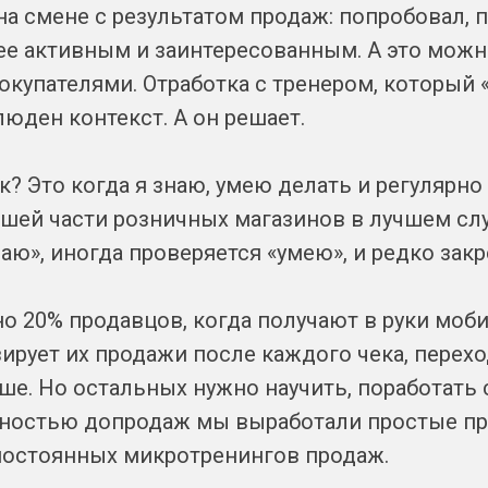
на смене с результатом продаж: попробовал, п
олее активным и заинтересованным. А это можн
окупателями. Отработка с тренером, который 
люден контекст. А он решает.
? Это когда я знаю, умею делать и регулярно
ьшей части розничных магазинов в лучшем сл
наю», иногда проверяется «умею», и редко зак
но 20% продавцов, когда получают в руки моб
ирует их продажи после каждого чека, перех
ше. Но остальных нужно научить, поработать 
вностью допродаж мы выработали простые п
 постоянных микротренингов продаж.