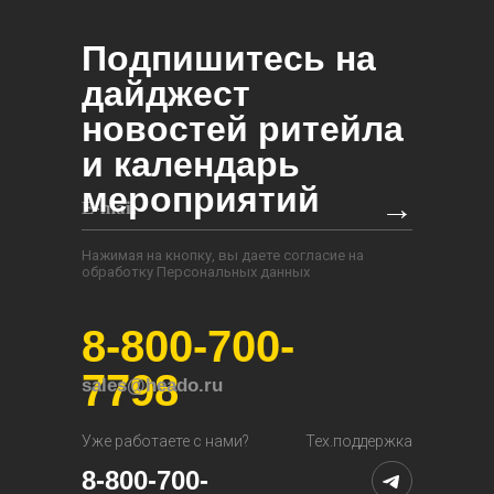
Подпишитесь на
дайджест
новостей ритейла
и календарь
мероприятий
→
Нажимая на кнопку, вы даете согласие на
обработку Персональных данных
8-800-700-
7798
sales@heado.ru
Уже работаете с нами?
Тех.поддержка
8-800-700-