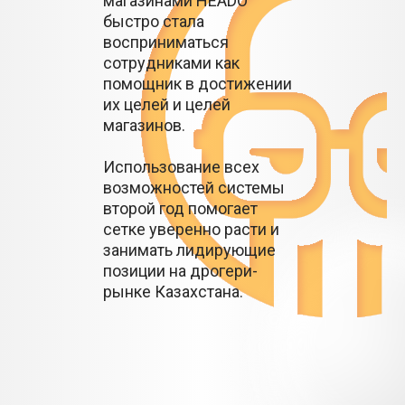
магазинами HEADO
быстро стала
восприниматься
сотрудниками как
помощник в достижении
их целей и целей
магазинов.
Использование всех
возможностей системы
второй год помогает
сетке уверенно расти и
занимать лидирующие
позиции на дрогери-
рынке Казахстана.