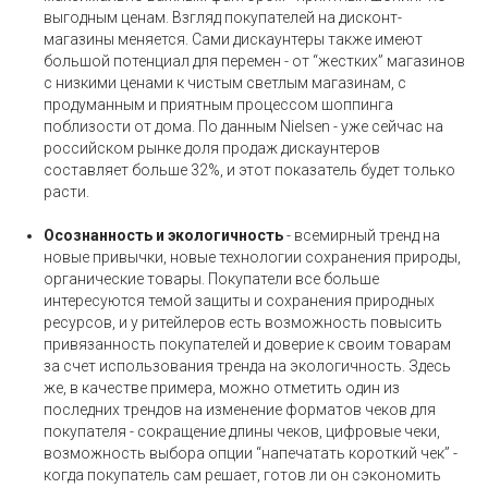
выгодным ценам. Взгляд покупателей на дисконт-
магазины меняется. Сами дискаунтеры также имеют
большой потенциал для перемен - от “жестких” магазинов
с низкими ценами к чистым светлым магазинам, с
продуманным и приятным процессом шоппинга
поблизости от дома. По данным Nielsen - уже сейчас на
российском рынке доля продаж дискаунтеров
составляет больше 32%, и этот показатель будет только
расти.
Осознанность и экологичность
- всемирный тренд на
новые привычки, новые технологии сохранения природы,
органические товары. Покупатели все больше
интересуются темой защиты и сохранения природных
ресурсов, и у ритейлеров есть возможность повысить
привязанность покупателей и доверие к своим товарам
за счет использования тренда на экологичность. Здесь
же, в качестве примера, можно отметить один из
последних трендов на изменение форматов чеков для
покупателя - сокращение длины чеков, цифровые чеки,
возможность выбора опции “напечатать короткий чек” -
когда покупатель сам решает, готов ли он сэкономить